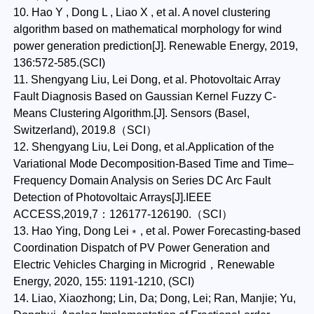
10. Hao Y , Dong L , Liao X , et al. A novel clustering
algorithm based on mathematical morphology for wind
power generation prediction[J]. Renewable Energy, 2019,
136:572-585.(SCI)
11. Shengyang Liu, Lei Dong, et al. Photovoltaic Array
Fault Diagnosis Based on Gaussian Kernel Fuzzy C-
Means Clustering Algorithm.[J]. Sensors (Basel,
Switzerland), 2019.8（SCI）
12. Shengyang Liu, Lei Dong, et al.Application of the
Variational Mode Decomposition-Based Time and Time–
Frequency Domain Analysis on Series DC Arc Fault
Detection of Photovoltaic Arrays[J].IEEE
ACCESS,2019,7：126177-126190.（SCI）
13. Hao Ying, Dong Lei﹡, et al. Power Forecasting-based
Coordination Dispatch of PV Power Generation and
Electric Vehicles Charging in Microgrid，Renewable
Energy, 2020, 155: 1191-1210, (SCI)
14. Liao, Xiaozhong; Lin, Da; Dong, Lei; Ran, Manjie; Yu,