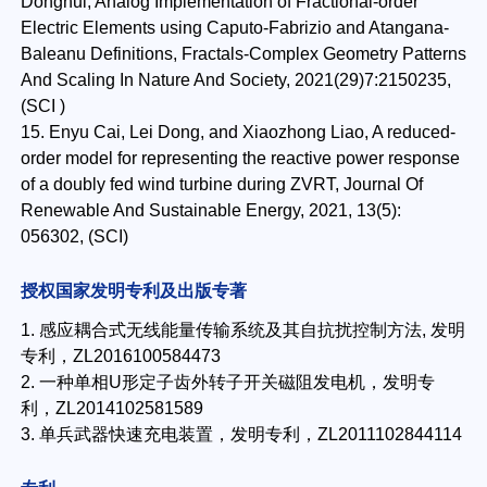
Donghui, Analog Implementation of Fractional-order
Electric Elements using Caputo-Fabrizio and Atangana-
Baleanu Definitions, Fractals-Complex Geometry Patterns
And Scaling In Nature And Society, 2021(29)7:2150235,
(SCI )
15. Enyu Cai, Lei Dong, and Xiaozhong Liao, A reduced-
order model for representing the reactive power response
of a doubly fed wind turbine during ZVRT, Journal Of
Renewable And Sustainable Energy, 2021, 13(5):
056302, (SCI)
授权国家发明专利及出版专著
1. 感应耦合式无线能量传输系统及其自抗扰控制方法, 发明
专利，ZL2016100584473
2. 一种单相U形定子齿外转子开关磁阻发电机，发明专
利，ZL2014102581589
3. 单兵武器快速充电装置，发明专利，ZL2011102844114