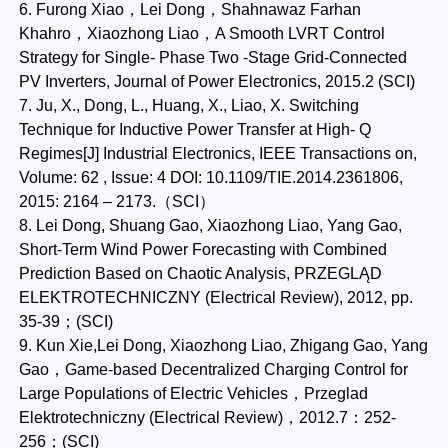
6. Furong Xiao，Lei Dong，Shahnawaz Farhan
Khahro，Xiaozhong Liao，A Smooth LVRT Control
Strategy for Single- Phase Two -Stage Grid-Connected
PV Inverters, Journal of Power Electronics, 2015.2 (SCI)
7. Ju, X., Dong, L., Huang, X., Liao, X. Switching
Technique for Inductive Power Transfer at High- Q
Regimes[J] Industrial Electronics, IEEE Transactions on,
Volume: 62 , Issue: 4 DOI: 10.1109/TIE.2014.2361806,
2015: 2164 – 2173.（SCI）
8. Lei Dong, Shuang Gao, Xiaozhong Liao, Yang Gao,
Short-Term Wind Power Forecasting with Combined
Prediction Based on Chaotic Analysis, PRZEGLĄD
ELEKTROTECHNICZNY (Electrical Review), 2012, pp.
35-39；(SCI)
9. Kun Xie,Lei Dong, Xiaozhong Liao, Zhigang Gao, Yang
Gao，Game-based Decentralized Charging Control for
Large Populations of Electric Vehicles，Przeglad
Elektrotechniczny (Electrical Review)，2012.7：252-
256；(SCI)