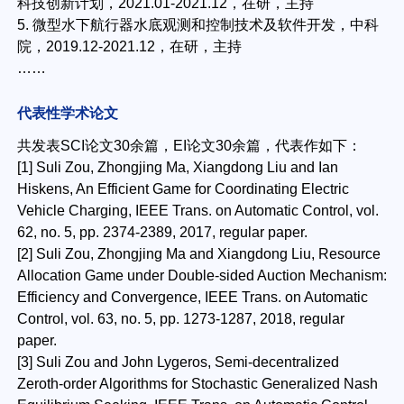
科技创新计划，2021.01-2021.12，在研，主持
5. 微型水下航行器水底观测和控制技术及软件开发，中科
院，2019.12-2021.12，在研，主持
……
代表性学术论文
共发表SCI论文30余篇，EI论文30余篇，代表作如下：
[1] Suli Zou, Zhongjing Ma, Xiangdong Liu and Ian
Hiskens, An Efficient Game for Coordinating Electric
Vehicle Charging, IEEE Trans. on Automatic Control, vol.
62, no. 5, pp. 2374-2389, 2017, regular paper.
[2] Suli Zou, Zhongjing Ma and Xiangdong Liu, Resource
Allocation Game under Double-sided Auction Mechanism:
Efficiency and Convergence, IEEE Trans. on Automatic
Control, vol. 63, no. 5, pp. 1273-1287, 2018, regular
paper.
[3] Suli Zou and John Lygeros, Semi-decentralized
Zeroth-order Algorithms for Stochastic Generalized Nash