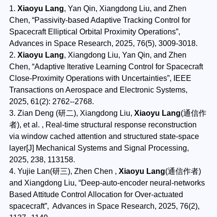
1.
Xiaoyu Lang
, Yan Qin, Xiangdong Liu, and Zhen
Chen, “Passivity-based Adaptive Tracking Control for
Spacecraft Elliptical Orbital Proximity Operations”,
Advances in Space Research, 2025, 76(5), 3009-3018.
2.
Xiaoyu Lang
, Xiangdong Liu, Yan Qin, and Zhen
Chen, “Adaptive Iterative Learning Control for Spacecraft
Close-Proximity Operations with Uncertainties”, IEEE
Transactions on Aerospace and Electronic Systems,
2025, 61(2): 2762--2768.
3. Zian Deng (研二), Xiangdong Liu,
Xiaoyu Lang
(通信作
者), et al. , Real-time structural response reconstruction
via window cached attention and structured state-space
layer[J] Mechanical Systems and Signal Processing,
2025, 238, 113158.
4. Yujie Lan(研三), Zhen Chen ,
Xiaoyu Lang
(通信作者)
and Xiangdong Liu, “Deep-auto-encoder neural-networks
Based Attitude Control Allocation for Over-actuated
spacecraft”, Advances in Space Research, 2025, 76(2),