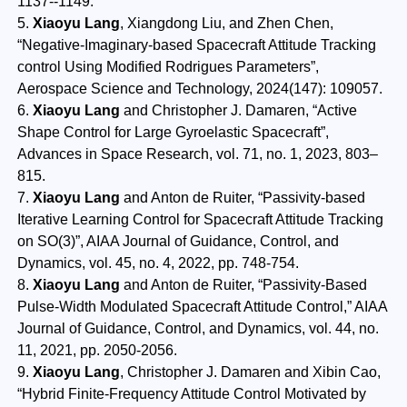
1137--1149.
5.
Xiaoyu Lang
, Xiangdong Liu, and Zhen Chen,
“Negative-Imaginary-based Spacecraft Attitude Tracking
control Using Modified Rodrigues Parameters”,
Aerospace Science and Technology, 2024(147): 109057.
6.
Xiaoyu Lang
and Christopher J. Damaren, “Active
Shape Control for Large Gyroelastic Spacecraft”,
Advances in Space Research, vol. 71, no. 1, 2023, 803–
815.
7.
Xiaoyu Lang
and Anton de Ruiter, “Passivity-based
Iterative Learning Control for Spacecraft Attitude Tracking
on SO(3)”, AIAA Journal of Guidance, Control, and
Dynamics, vol. 45, no. 4, 2022, pp. 748-754.
8.
Xiaoyu Lang
and Anton de Ruiter, “Passivity-Based
Pulse-Width Modulated Spacecraft Attitude Control,” AIAA
Journal of Guidance, Control, and Dynamics, vol. 44, no.
11, 2021, pp. 2050-2056.
9.
Xiaoyu Lang
, Christopher J. Damaren and Xibin Cao,
“Hybrid Finite-Frequency Attitude Control Motivated by