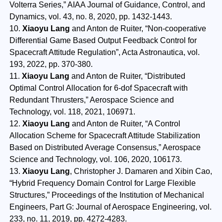
Volterra Series,” AIAA Journal of Guidance, Control, and
Dynamics, vol. 43, no. 8, 2020, pp. 1432-1443.
10.
Xiaoyu Lang
and Anton de Ruiter, “Non-cooperative
Differential Game Based Output Feedback Control for
Spacecraft Attitude Regulation”, Acta Astronautica, vol.
193, 2022, pp. 370-380.
11.
Xiaoyu Lang
and Anton de Ruiter, “Distributed
Optimal Control Allocation for 6-dof Spacecraft with
Redundant Thrusters,” Aerospace Science and
Technology, vol. 118, 2021, 106971.
12.
Xiaoyu Lang
and Anton de Ruiter, “A Control
Allocation Scheme for Spacecraft Attitude Stabilization
Based on Distributed Average Consensus,” Aerospace
Science and Technology, vol. 106, 2020, 106173.
13.
Xiaoyu Lang
, Christopher J. Damaren and Xibin Cao,
“Hybrid Frequency Domain Control for Large Flexible
Structures,” Proceedings of the Institution of Mechanical
Engineers, Part G: Journal of Aerospace Engineering, vol.
233, no. 11, 2019, pp. 4272-4283.