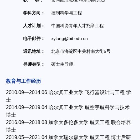
职 称：
预聘助理教授/特别副研究员
职务：
学科方向：
控制科学与工程
人才计划：
中国科协青年人才托举工程
办
电子邮件：
xylang@bit.edu.cn
联
通讯地址：
北京市海淀区中关村南大街5号
导师类型：
硕士生导师
教育与工作经历
2010.09—2014.06 哈尔滨工业大学 飞行器设计与工程 学
士
2014.09—2019.04 哈尔滨工业大学 航空宇航科学与技术
博士
2016.09—2018.08 加拿大多伦多大学 航天工程 联合培养
博士
2019.05—2021.04 加拿大瑞尔森大学 航天工程 博士后研