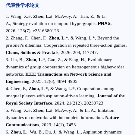
代表性学术论文
1. Wang, X.#,
Zhou, L.
#, McAvoy, A., Tian, Z., & Li,
PNAS
A., Strategy evolution on temporal hypergraphs.
,
2026. 123(7), e2516380123.
2. Zhang, F., Chen, F.,
Zhou, L.
*, & Wang, L.*, Beyond the
prisoner's dilemma: Cooperation in repeated three-action games.
Chaos, Solitons & Fractals
, 2026. 204, 117747.
3. Lin, B.,
Zhou, L.
*, Gao, Z., & Fang, H., Evolutionary
dynamics of group cooperation on heterogeneous higher-order
networks.
IEEE Transactions on Network Science and
Engineering
, 2025. 12(6), 4894-4905.
4. Chen, F.,
Zhou, L.
*, & Wang, L.*, Cooperation among
unequal players with aspiration-driven learning.
Journal of the
Royal Society Interface
, 2024. 21(212), 20230723.
5. Wang, X.#,
Zhou, L.
#, McAvoy, A., & Li, A., Imitation
dynamics on networks with incomplete information.
Nature
Communications
, 2023. 14(1), 7453.
6.
Zhou, L.
, Wu, B., Du, J., & Wang, L., Aspiration dynamics