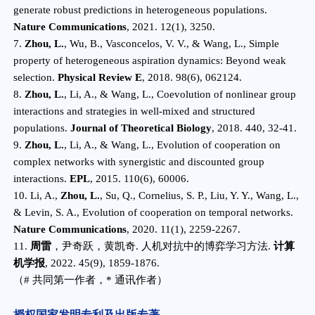
generate robust predictions in heterogeneous populations.
Nature Communications
, 2021. 12(1), 3250.
7.
Zhou, L.
, Wu, B., Vasconcelos, V. V., & Wang, L., Simple
property of heterogeneous aspiration dynamics: Beyond weak
selection.
Physical Review E
, 2018. 98(6), 062124.
8.
Zhou, L.
, Li, A., & Wang, L., Coevolution of nonlinear group
interactions and strategies in well-mixed and structured
populations.
Journal of Theoretical Biology
, 2018. 440, 32-41.
9.
Zhou, L.
, Li, A., & Wang, L., Evolution of cooperation on
complex networks with synergistic and discounted group
interactions.
EPL
, 2015. 110(6), 60006.
10. Li, A.,
Zhou, L.
, Su, Q., Cornelius, S. P., Liu, Y. Y., Wang, L.,
& Levin, S. A., Evolution of cooperation on temporal networks.
Nature Communications
, 2020. 11(1), 2259-2267.
11.
周雷
，尹奇跃，黄凯奇. 人机对抗中的博弈学习方法.
计算
机学报
, 2022. 45(9), 1859-1876.
（# 共同第一作者，* 通讯作者）
授权国家发明专利及出版专著