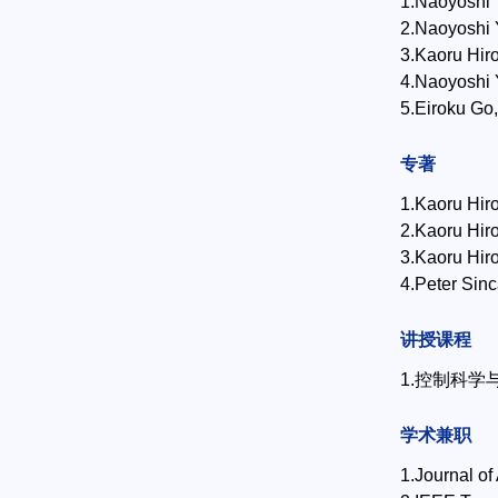
1.Naoyoshi 
2.Naoyoshi 
3.Kaoru Hir
4.Naoyoshi 
5.Eiroku Go
专著
1.Kaoru Hiro
2.Kaoru Hiro
3.Kaoru Hir
4.Peter Sinc
讲授课程
1.控制科
学术兼职
1.Journal of