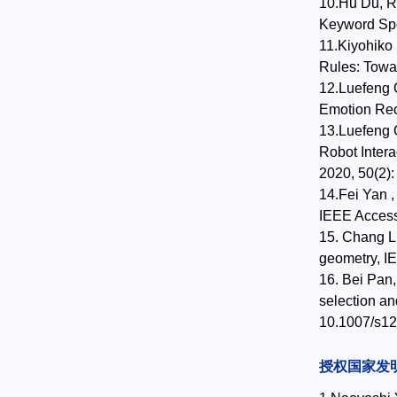
10.Hu Du, R
Keyword Spo
11.Kiyohiko
Rules: Towar
12.Luefeng 
Emotion Rec
13.Luefeng 
Robot Inter
2020, 50(2):
14.Fei Yan ,
IEEE Access
15. Chang Li
geometry, 
16. Bei Pan,
selection an
10.1007/s1
授权国家发