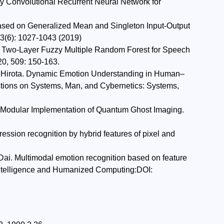
 Convolutional Recurrent Neural Network for
Based on Generalized Mean and Singleton Input-Output
23(6): 1027-1043 (2019)
 Two-Layer Fuzzy Multiple Random Forest for Speech
20, 509: 150-163.
u Hirota. Dynamic Emotion Understanding in Human–
ions on Systems, Man, and Cybernetics: Systems,
ed Modular Implementation of Quantum Ghost Imaging.
ession recognition by hybrid features of pixel and
 Dai. Multimodal emotion recognition based on feature
 Intelligence and Humanized Computing:DOI: