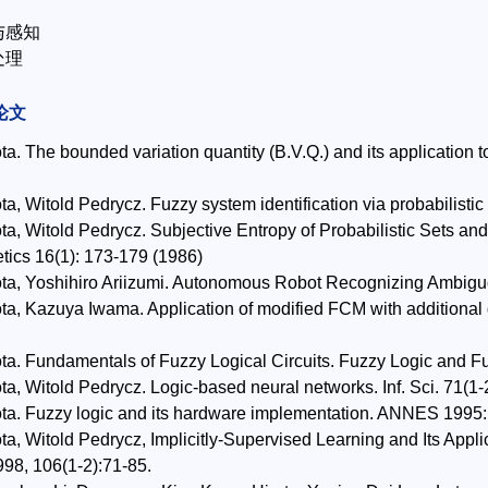
与感知
处理
论文
ta. The bounded variation quantity (B.V.Q.) and its application t
ta, Witold Pedrycz. Fuzzy system identification via probabilistic s
ta, Witold Pedrycz. Subjective Entropy of Probabilistic Sets a
tics 16(1): 173-179 (1986)
ota, Yoshihiro Ariizumi. Autonomous Robot Recognizing Ambiguo
ta, Kazuya Iwama. Application of modified FCM with additional da
ta. Fundamentals of Fuzzy Logical Circuits. Fuzzy Logic and F
ta, Witold Pedrycz. Logic-based neural networks. Inf. Sci. 71(1-
ota. Fuzzy logic and its hardware implementation. ANNES 1995
ta, Witold Pedrycz, Implicitly-Supervised Learning and Its Applic
98, 106(1-2):71-85.