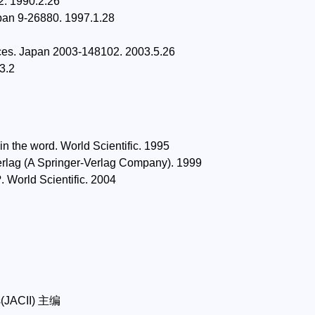
2. 1990.2.26
apan 9-26880. 1997.1.28
ices. Japan 2003-148102. 2003.5.26
3.2
in the word. World Scientific. 1995
erlag (A Springer-Verlag Company). 1999
. World Scientific. 2004
cs(JACII) 主编