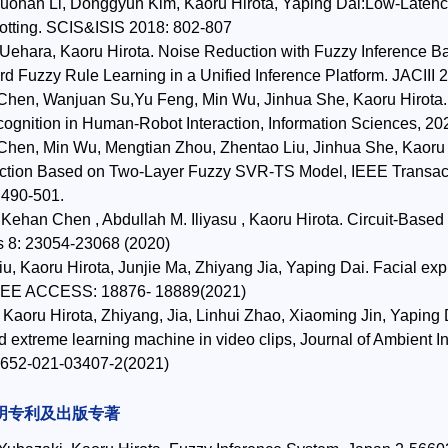
uohan Li, Donggyun Kim, Kaoru Hirota, Yaping Dai:Low-Latency
tting. SCIS&ISIS 2018: 802-807
 Uehara, Kaoru Hirota. Noise Reduction with Fuzzy Inference 
d Fuzzy Rule Learning in a Unified Inference Platform. JACIII 
Chen, Wanjuan Su,Yu Feng, Min Wu, Jinhua She, Kaoru Hirota.
ognition in Human-Robot Interaction, Information Sciences, 20
Chen, Min Wu, Mengtian Zhou, Zhentao Liu, Jinhua She, Kaor
action Based on Two-Layer Fuzzy SVR-TS Model, IEEE Transact
 490-501.
 Kehan Chen , Abdullah M. Iliyasu , Kaoru Hirota. Circuit-Bas
 8: 23054-23068 (2020)
u, Kaoru Hirota, Junjie Ma, Zhiyang Jia, Yaping Dai. Facial expr
IEEE ACCESS: 18876- 18889(2021)
 Kaoru Hirota, Zhiyang, Jia, Linhui Zhao, Xiaoming Jin, Yaping
d extreme learning machine in video clips, Journal of Ambient
2652-021-03407-2(2021)
明专利及出版专著