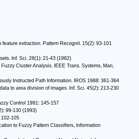
o feature extraction. Pattern Recognit. 15(2): 93-101
ets. Inf. Sci. 28(1): 21-43 (1982)
nd Fuzzy Cluster Analysis. IEEE Trans. Systems, Man,
usly Instructed Path Information. IROS 1988: 361-364
ta to area division of images. Inf. Sci. 45(2): 213-230
uzzy Control 1991: 145-157
2): 99-130 (1993)
: 102-105
ation to Fuzzy Pattern Classifiers, Information