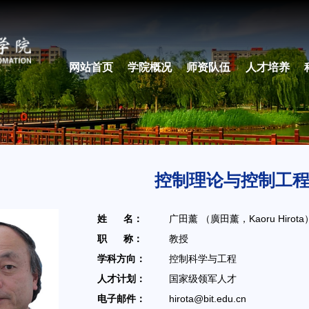
网站首页
学院概况
师资队伍
人才培养
控制理论与控制工
姓 名：
广田薰 （廣田薰，Kaoru Hirota
职 称：
教授
学科方向：
控制科学与工程
人才计划：
国家级领军人才
电子邮件：
hirota@bit.edu.cn