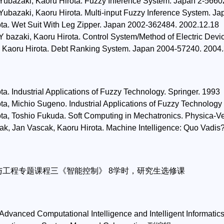
Yubazaki, Kaoru Hirota. Fuzzy Inference System. Japan 2-5660
Yubazaki, Kaoru Hirota. Multi-input Fuzzy Inference System. J
ota. Wet Suit With Leg Zipper. Japan 2002-362484. 2002.12.18
Y bazaki, Kaoru Hirota. Control System/Method of Electric Dev
, Kaoru Hirota. Debt Ranking System. Japan 2004-57240. 2004.
ta. Industrial Applications of Fuzzy Technology. Springer. 1993
ta, Michio Sugeno. Industrial Applications of Fuzzy Technology 
ota, Toshio Fukuda. Soft Computing in Mechatronics. Physica-V
ak, Jan Vascak, Kaoru Hirota. Machine Intelligence: Quo Vadis?
学与工程专题课程三《智能控制》 8学时，研究生选修课
 Advanced Computational Intelligence and Intelligent Informati