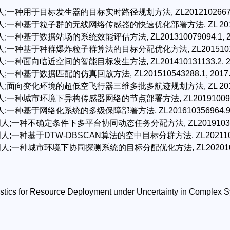
人;一种用于目标发生器的目标实时路径规划方法, ZL201210266737.9
人;一种基于粒子群的无线网络传感器的快速优化部署方法, ZL 2014100
人;一种基于数据站场的系统效能评估方法, ZL201310079094.1, 20
人;一种基于种群爆炸粒子群算法的目标分配优化方法, ZL20151015589
人;一种面向临近空间的智能目标发生方法, ZL201410131133.2, 20
;一种基于数据匹配的仿真回放方法, ZL201510543288.1, 2017.
人;面向变化环境的超低空飞行器三维多批多航迹规划方法, ZL 20171004
人;一种城市环境下异构传感器网络的节点部署方法, ZL201910099211
人;一种基于网络化系统的多级保障部署方法, ZL201610356964.9, 
明人;一种不确定条件下多平台协同动态任务分配方法, ZL20191037952
明人;一种基于DTW-DBSCAN算法的空中目标分群方法, ZL202110405
明人;一种城市环境下协同探测系统的目标分配优化方法, ZL202010358
istics for Resource Deployment under Uncertainty in Complex