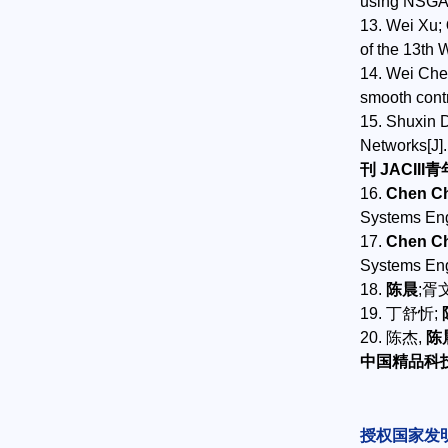
using NSGA-
13. Wei Xu;
of the 13th 
14. Wei Che
smooth contr
15. Shuxin 
Networks[J].
刊 JACII
16.
Chen C
Systems Eng
17.
Chen C
Systems Engi
18.
陈晨
;胥
19. 丁舒忻;
20. 陈杰,
陈
中国精品科
授权国家发