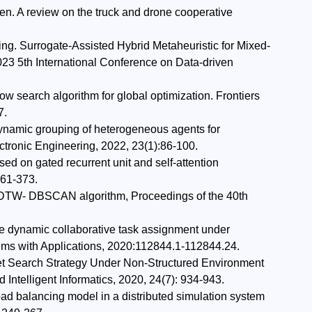
en. A review on the truck and drone cooperative
g. Surrogate-Assisted Hybrid Metaheuristic for Mixed-
023 5th International Conference on Data-driven
w search algorithm for global optimization. Frontiers
7.
ynamic grouping of heterogeneous agents for
ectronic Engineering, 2022, 23(1):86-100.
ed on gated recurrent unit and self-attention
361-373.
on DTW- DBSCAN algorithm, Proceedings of the 40th
ve dynamic collaborative task assignment under
stems with Applications, 2020:112844.1-112844.24.
et Search Strategy Under Non-Structured Environment
Intelligent Informatics, 2020, 24(7): 934-943.
load balancing model in a distributed simulation system