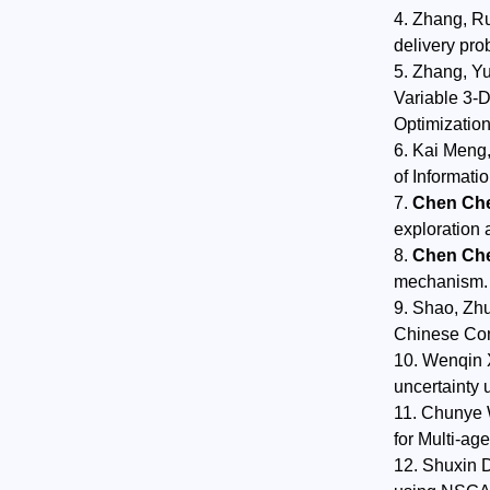
4. Zhang, R
delivery pr
5. Zhang, Y
Variable 3-D
Optimizatio
6. Kai Meng
of Informati
7.
Chen Ch
exploration 
8.
Chen Ch
mechanism. 
9. Shao, Zh
Chinese Con
10. Wenqin
uncertainty 
11. Chunye
for Multi-ag
12. Shuxin 