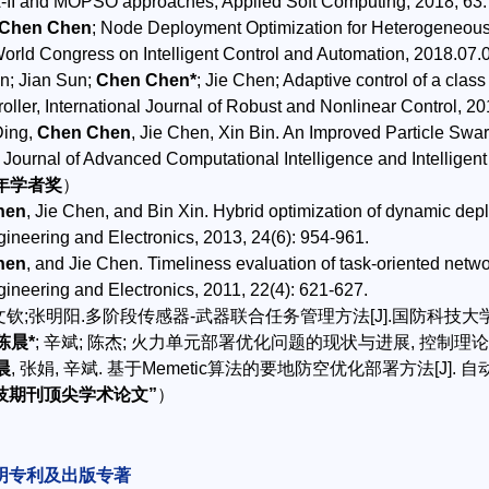
II and MOPSO approaches, Applied Soft Computing, 2018, 63:
Chen Chen
; Node Deployment Optimization for Heterogeneou
World Congress on Intelligent Control and Automation, 2018.07.
n; Jian Sun;
Chen Chen*
; Jie Chen; Adaptive control of a clas
oller, International Journal of Robust and Nonlinear Control, 20
Ding,
Chen Chen
, Jie Chen, Xin Bin. An Improved Particle Sw
 Journal of Advanced Computational Intelligence and Intelligent
I青年学者奖
）
hen
, Jie Chen, and Bin Xin. Hybrid optimization of dynamic depl
ineering and Electronics, 2013, 24(6): 954-961.
hen
, and Jie Chen. Timeliness evaluation of task-oriented netw
neering and Electronics, 2011, 22(4): 621-627.
文钦;张明阳.多阶段传感器-武器联合任务管理方法[J].国防科技大学学报, 20
陈晨*
; 辛斌; 陈杰; 火力单元部署优化问题的现状与进展, 控制理论与应用, 2
晨
, 张娟, 辛斌. 基于Memetic算法的要地防空优化部署方法[J]. 自动化学报,
技期刊顶尖学术论文”
）
明专利及出版专著