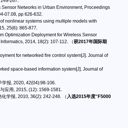
 249-267.
s Sensor Networks in Urban Environment, Proceedings
04-07.08, pp 626-632.
s of nonlinear systems using multiple models with
15, 25(6): 865-877.
arm Optimization Deployment for Wireless Sensor
 Informatics, 2014, 18(2): 107-112. （
获2017年国际期
oyment for networked fire control system[J]. Journal of
orked space-based information system[J]. Journal of
20, 42(04):98-106.
015, (12): 1569-1581.
 2010, 36(2): 242-248. （
入选2015年度“F5000