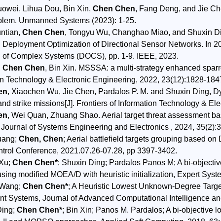
uowei, Lihua Dou, Bin Xin,
Chen Chen
, Fang Deng, and Jie Ch
oblem. Unmanned Systems (2023): 1-25.
untian,
Chen Chen
, Tongyu Wu, Changhao Miao, and Shuxin Din
 Deployment Optimization of Directional Sensor Networks. In 2
n of Complex Systems (DOCS), pp. 1-9. IEEE, 2023.
,
Chen Chen
, Bin Xin. MSSSA: a multi-strategy enhanced sparro
on Technology & Electronic Engineering, 2022, 23(12):1828-184
en
, Xiaochen Wu, Jie Chen, Pardalos P. M. and Shuxin Ding, D
and strike missions[J]. Frontiers of Information Technology & El
en
, Wei Quan, Zhuang Shao. Aerial target threat assessment bas
Journal of Systems Engineering and Electronics , 2024, 35(2):
uang;
Chen, Chen
; Aerial battlefield targets grouping based 
trol Conference, 2021.07.26-07.28, pp 3397-3402.
 Xu;
Chen Chen*
; Shuxin Ding; Pardalos Panos M; A bi-objecti
using modified MOEA/D with heuristic initialization, Expert Sy
 Wang;
Chen Chen*
; A Heuristic Lowest Unknown-Degree Targ
ent Systems, Journal of Advanced Computational Intelligence and 
Ding;
Chen Chen*
; Bin Xin; Panos M. Pardalos; A bi-objective 