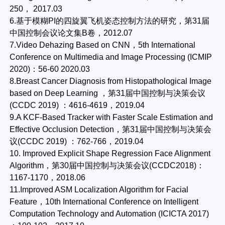
250， 2017.03
6.基于模糊PI的四旋翼飞机姿态控制方法的研究，第31届
中国控制会议论文集B卷，2012.07
7.Video Dehazing Based on CNN，5th International
Conference on Multimedia and Image Processing (ICMIP
2020)：56-60 2020.03
8.Breast Cancer Diagnosis from Histopathological Image
based on Deep Learning ，第31届中国控制与决策会议
(CCDC 2019) ：4616-4619，2019.04
9.A KCF-Based Tracker with Faster Scale Estimation and
Effective Occlusion Detection，第31届中国控制与决策会
议(CCDC 2019) ：762-766，2019.04
10. Improved Explicit Shape Regression Face Alignment
Algorithm，第30届中国控制与决策会议(CCDC2018)：
1167-1170，2018.06
11.Improved ASM Localization Algorithm for Facial
Feature，10th International Conference on Intelligent
Computation Technology and Automation (ICICTA 2017)