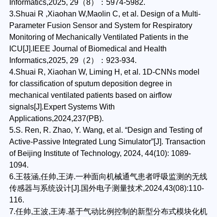
Informatics,2025, 29（8）：5974-5982.
3.Shuai R ,Xiaohan W,Maolin C, et al. Design of a Multi-
Parameter Fusion Sensor and System for Respiratory
Monitoring of Mechanically Ventilated Patients in the
ICU[J].IEEE Journal of Biomedical and Health
Informatics,2025, 29（2）：923-934.
4.Shuai R, Xiaohan W, Liming H, et al. 1D-CNNs model
for classification of sputum deposition degree in
mechanical ventilated patients based on airflow
signals[J].Expert Systems With
Applications,2024,237(PB).
5.S. Ren, R. Zhao, Y. Wang, et al. “Design and Testing of
Active-Passive Integrated Lung Simulator”[J]. Transaction
of Beijing Institute of Technology, 2024, 44(10): 1089-
1094.
6.王筱涵,任帅,王涛.一种面向机械通气患者呼吸监测的无线
传感器与系统设计[J].国外电子测量技术,2024,43(08):110-
116.
7.任帅,王波,王涛.基于气动比例控制的新型分布式模块化机