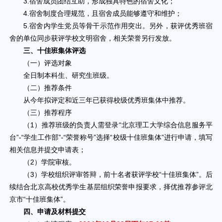
3.宿舍成员团结互助，形成独具特色的宿舍文化；
4.宿舍制度合理规范，且宿舍成员能够遵守和维护；
5.宿舍内学生党员等骨干示范作用突出。另外，获评优秀班宿
舍的单位同步获评学校文明宿舍，相关荣誉另行发放。
三、十佳班集体评选
（一）评选对象
全日制本科生、研究生班级。
（二）推荐条件
从今年拟评定和近三年已获得校级优秀班集体中推荐。
（三）推荐程序
（1）推荐班级的负责人需登录“北京理工大学综合信息服务平
台”-“学生工作部”-“荣誉称号”选择“校级十佳班集体”进行申请，填写
相关信息并提交申请表；
（2）学院审核。
（3）学校组织评审答辩，前十名者获评学校“十佳班集体”。后
续结合北京高校优秀学生基层组织荣誉申报要求，择优推荐参评北
京市“十佳班集体”。
四、申请及材料提交