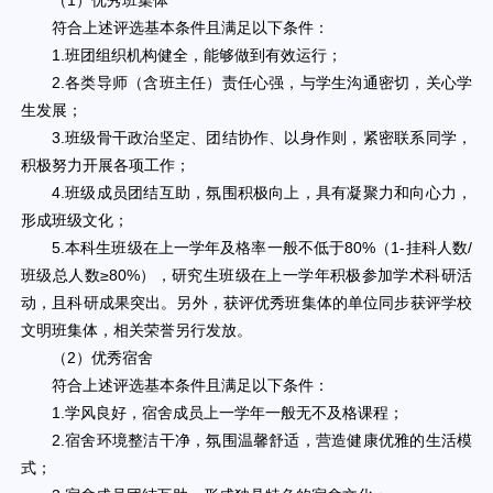
（1）优秀班集体
符合上述评选基本条件且满足以下条件：
1.班团组织机构健全，能够做到有效运行；
2.各类导师（含班主任）责任心强，与学生沟通密切，关心学
生发展；
3.班级骨干政治坚定、团结协作、以身作则，紧密联系同学，
积极努力开展各项工作；
4.班级成员团结互助，氛围积极向上，具有凝聚力和向心力，
形成班级文化；
5.本科生班级在上一学年及格率一般不低于80%（1-挂科人数/
班级总人数≥80%），研究生班级在上一学年积极参加学术科研活
动，且科研成果突出。另外，获评优秀班集体的单位同步获评学校
文明班集体，相关荣誉另行发放。
（2）优秀宿舍
符合上述评选基本条件且满足以下条件：
1.学风良好，宿舍成员上一学年一般无不及格课程；
2.宿舍环境整洁干净，氛围温馨舒适，营造健康优雅的生活模
式；