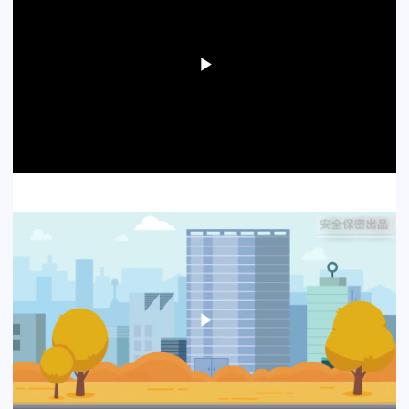
Play
Video
Play
Video