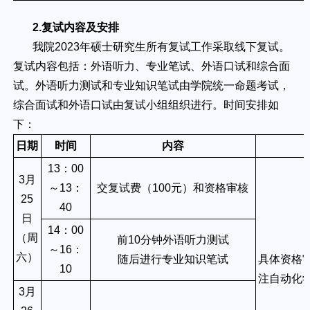
2.复试内容及安排
我院2023年硕士研究生所有复试工作采取线下复试。
复试内容包括：外语听力、专业笔试、外语口试和综合面
试。外语听力测试和专业知识笔试由学院统一命题考试，
综合面试和外语口试由复试小组组织进行。时间安排如
下：
日期
时间
内容
13
：
00
3
月
～
13
：
交复试费（
100
元）和资格审核
25
40
日
14
：
00
（周
前
10
分钟外语听力测试
～
16
：
六）
随后进行专业知识笔试
具体资格
10
注自动化
3
月