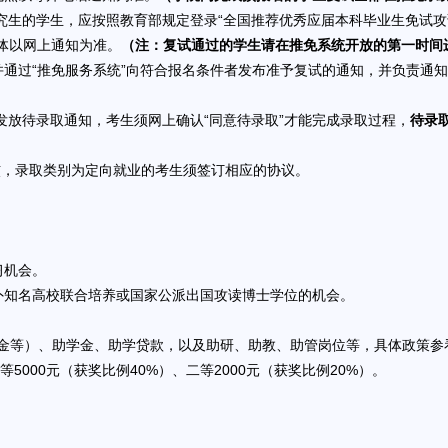
研究生的学生，应按照教育部规定登录“全国推荐优秀应届本科毕业生免试攻
日，具体以网上通知为准。
（注：复试通过的学生请在推免系统开放的第一时间
通过“推免服务系统”向符合报名条件者发布准予复试的通知，并负责通
发放待录取通知，考生须网上确认“同意待录取”才能完成录取过程，
待录
核，录取类别为定向就业的考生须签订相应的协议。
习机会。
知名高校联合培养或国家公派出国攻读博士学位的机会。
等）、助学金、助学贷款，以及助研、助教、助管岗位等，具体政策参
000元（获奖比例40%）、二等2000元（获奖比例20%）。