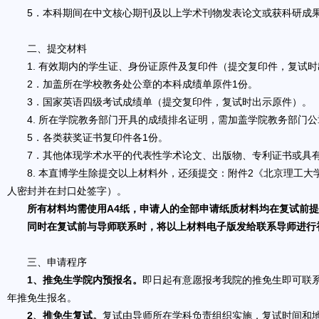
5．本科期间在中文核心期刊及以上学术刊物发表论文或获科研成果
二、提交材料
1. 有效期内的学生证、身份证原件及复印件（提交复印件，复试时
2．加盖所在学校教务处公章的本科成绩单原件1份。
3．国家英语四级考试成绩单（提交复印件，复试时出示原件）。
4. 所在学院教务部门开具的成绩排名证明，需加盖学院教务部门公
5．各类获奖证书复印件各1份。
7．其他体现学术水平的代表性学术论文、出版物、专利证书或具有
8. 本直博学生除提交以上材料外，还须提交：附件2《北京理工大学
人密封并在封口处签字）。
所有材料均需使用A4纸，申请人的全部申请纸质材料均在复试前
同时在复试前与导师联系时，将以上材料电子版发给联系导师进行
三、申请程序
1、推免生学院内预报名。
即日起有意愿报考我院的推免生即可联系相关
年推免生报名。
2、推免生复试。
复试由导师所在学科负责组织实施，复试时间和