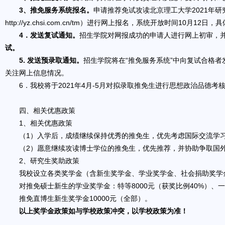
3、推免服务系统报名。
申请推荐免试攻读北京理工大学2021年
http://yz.chsi.com.cn/tm）进行网上报名，系统开放时间10月12
4．发送复试通知。
招生学院对网报成功的申请人进行网上初审，并
试。
5. 发送预录取通知。
招生学院将在“推免服务系统”中向复试合格者
关注网上信息情况。
6．我校将于2021年4月-5月对拟录取推免生进行思想政治品德考
四、相关优惠政策
1、相关优惠政策
（1）入学后，成绩继续保持优秀的推免生，优先考虑国际交流学
（2）愿意继续攻读博士学位的推免生，优先推荐，并协助争取国外
2、研究生奖助政策
我校设立各类奖学金（含新生奖学金、学业奖学金、社会捐助奖学金
对推免硕士新生的学业奖学金：特等8000元（获奖比例40%）、一等5
推免直博生新生奖学金10000元（全部）。
以上奖学金政策如与学校政策冲突，以学校政策为准！