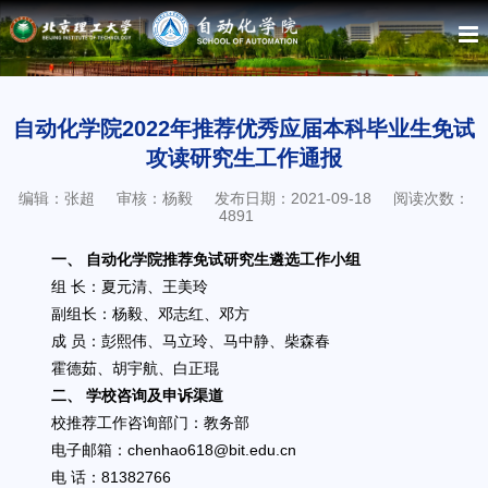
自动化学院2022年推荐优秀应届本科毕业生免试
攻读研究生工作通报
编辑：张超
审核：杨毅
发布日期：2021-09-18
阅读次数：
4891
一、 自动化学院推荐免试研究生遴选工作小组
组 长：夏元清、王美玲
副组长：杨毅、邓志红、邓方
成 员：彭熙伟、马立玲、马中静、柴森春
霍德茹、胡宇航、白正琨
二、 学校咨询及申诉渠道
校推荐工作咨询部门：教务部
电子邮箱：chenhao618@bit.edu.cn
电 话：81382766