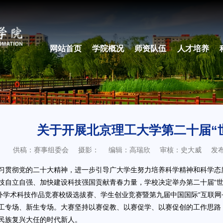
网站首页
学院概况
师资队伍
人才培养
关于开展北京理工大学第二十届“
供稿：赛事组委会
摄影：
编辑：高瑞欣
审核：史大威
发布
习贯彻党的二十大精神，进一步引导广大学生努力培养科学精神和科学态
技自立自强、加快建设科技强国贡献青春力量，学校决定举办第二十届“世
课外学术科技作品竞赛校级选拔赛、学生创业竞赛暨第九届中国国际“互联网
工专场、新生专场。大赛坚持以赛促教、以赛促学、以赛促创的工作思路，
民族复兴大任的时代新人。