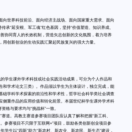
面向世界科技前沿、面向经济主战场、面向国家重大需求、面向
传承“延安根、军工魂”红色基因，坚持“价值塑造、知识养成、
完善协同育人的长效机制，营造矢志创新的文化氛围，着力培养
，用创新创业的生动实践汇聚起民族复兴的强大力量。
完成的学生课外学术科技或社会实践活动成果，可分为个人作品和
告和学术论文三类）。作品须以学生为主体设计，独立完成，能
基础学科学术探索的前沿性和学术性，哲学社会科学类社会调查
应侧重作品的应用价值和转化前景。本届世纪杯学生课外学术科
资格与要求均与“挑战杯”一致。
”赛道。高教主赛道参赛项目团队应认真了解和把握“新工科、
。参赛项目不只限于互联网+”项目，鼓励各类创新创业项目参
年学生以“四新”助力“新农村、新农业、新农民、新生态”建设，