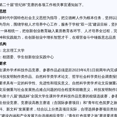
第二十届“世纪杯”竞赛的各项工作相关事宜通知如下。
思想
新时代中国特色社会主义思想为指导，把立德树人作为根本任务，坚持以
为导向，围绕学校人才培养中心工作，服务于学校“双一流”建设目标，坚持
位一体相统一，把创新创业教育融入素质教育各环节、人才培养全过程，
神和实践能力，在创新创业中增长智慧才干，在艰苦奋斗中锤炼意志品质
机构
：北京理工大学
：校团委、学生创新创业实践中心
要求
生课外学术科技作品竞赛。参赛作品必须是距2023年6月1日前两年内
科技发明制作类作品、自然科学类学术论文、哲学社会科学类社会调查报
要求具有一定的科学性、先进性和现实意义。自然科学类学术论文应侧重
文应侧重与社会发展热点难点问题的结合程度和前瞻意义，科技发明制作
为第十八届“挑战杯”全国大学生课外学术科技作品竞赛的校级选拔赛，参赛
生创业竞赛。竞赛设高教主赛道（含国际参赛项目）和“青年红色筑梦之旅
科、新文科”发展要求，结合以上分类及项目实际，合理选择参赛项目类别
新”建设内涵和产业发展方向选择相应类型；“青年红色筑梦之旅”赛道要求青