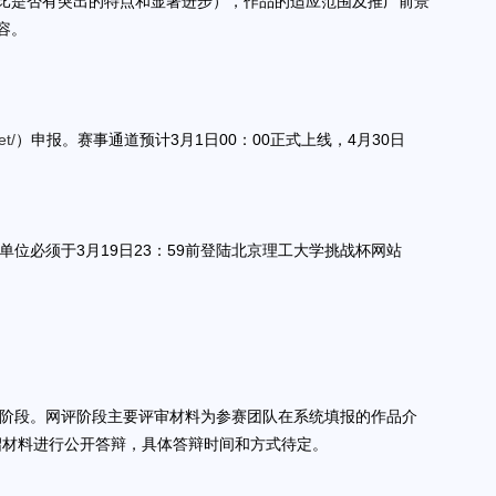
比是否有突出的特点和显著进步），作品的适应范围及推广前景
容。
et/
）申报。赛事通道预计3月1日00：00正式上线，4月30日
单位必须于3月19日23：59前登陆北京理工大学挑战杯网站
。
两个阶段。网评阶段主要评审材料为参赛团队在系统填报的作品介
绍材料进行公开答辩，具体答辩时间和方式待定。