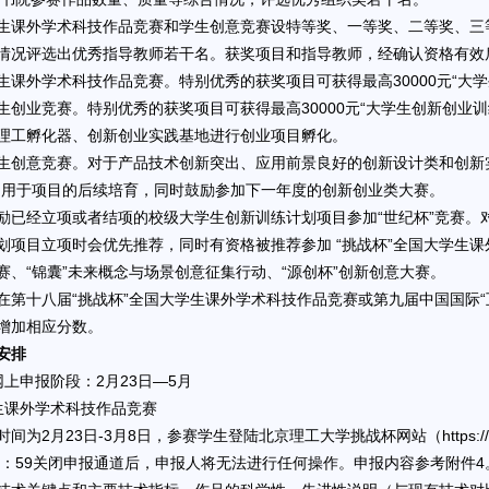
生课外学术科技作品竞赛和学生创意竞赛设特等奖、一等奖、二等奖、三
情况评选出优秀指导教师若干名。获奖项目和指导教师，经确认资格有效
生课外学术科技作品竞赛。特别优秀的获奖项目可获得最高30000元“大
生创业竞赛。特别优秀的获奖项目可获得最高30000元“大学生创新创业
理工孵化器、创新创业实践基地进行创业项目孵化。
生创意竞赛。对于产品技术创新突出、应用前景良好的创新设计类和创新实
，用于项目的后续培育，同时鼓励参加下一年度的创新创业类大赛。
励已经立项或者结项的校级大学生创新训练计划项目参加“世纪杯”竞赛。
划项目立项时会优先推荐，同时有资格被推荐参加 “挑战杯”全国大学生课
赛、“锦囊”未来概念与场景创意征集行动、“源创杯”创新创意大赛。
在第十八届“挑战杯”全国大学生课外学术科技作品竞赛或第九届中国国际
增加相应分数。
安排
网上申报阶段：2月23日—5月
生课外学术科技作品竞赛
间为2月23日-3月8日，参赛学生登陆北京理工大学挑战杯网站（https://bit.t
23：59关闭申报通道后，申报人将无法进行任何操作。申报内容参考附件