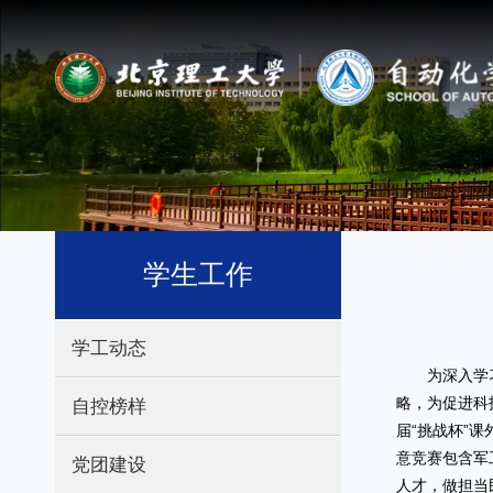
学生工作
学工动态
为深入学
略，为促进科
自控榜样
届“挑战杯”
意竞赛包含军
党团建设
人才，做担当