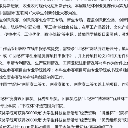
取得新进展、农业农村现代化迈出新步伐。本届世纪杯创业竞赛作为第九届
中国国际“互联网+”大学生创新创业大赛为准。
生创意竞赛。创意竞赛包含军工专场、新生专场，覆盖创意概念类、创新
特点，弘扬学校“延安根、军工魂”的优良传统，在军工产品设计、文化产
园、便捷生活、工业优化、商业创新”等主题，鼓励同学捕捉日常灵感，激
目作品采用网络在线申报形式提交，需登录“世纪杯”网站并注册账号，填写
》或《“世纪杯”学生创意竞赛项目申报书》，并上传项目论文和相关附件
文、申请专利情况、生产应用情况、工商登记注册情况等材料作为附件上
究生参赛项目由专业学院推荐；本科生参赛项目可由专业学院或书院单独
院负责参赛资格审核和院级初评工作。
往届“世纪杯”创新赛二等奖、创业赛银奖、创意赛二等奖以上的项目、作
世纪杯”竞赛设团体奖、优秀组织奖。团体奖包括“世纪杯”“博雅杯”“优胜杯”
为专业学院，“书院杯”评选范围为书院。
获奖学院可获得50000元“大学生科技创新活动”经费资助，“博雅杯”“书院
获奖学院可获得20000元“大学生科技创新活动”经费资助，“优秀组织奖”获
单位不超过10000元基础经费，用于本单位“世纪杯”赛事组织工作。